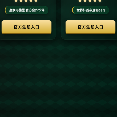
★★★★★
★★★★★
皇家马德里 官方合作伙伴
世界杯首存返利68%
官方注册入口
官方注册入口