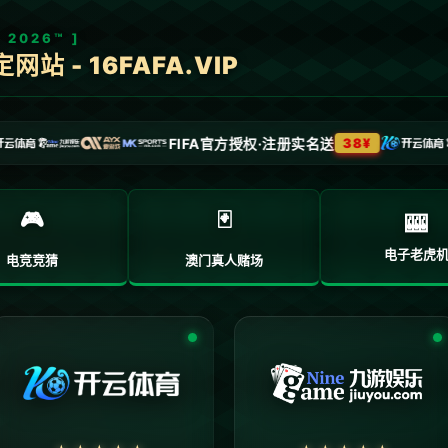
 2026™ ]
站 - 16FAFA.VIP
FIFA官方授权·注册实名送
38¥
🎮
🃏
🎰
电子老虎
电竞竞猜
澳门真人赌场