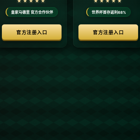
★★★★★
★★★★★
皇家马德里 官方合作伙伴
世界杯首存返利68%
官方注册入口
官方注册入口