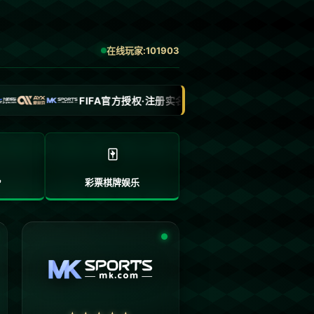
101903
在线玩家:
FIFA官方授权·注册实名送
38¥
🀄️
机
彩票棋牌娱乐