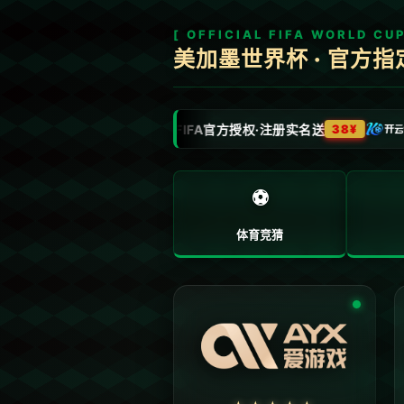
[ OFFICIAL FIFA WORLD CUP
美加墨世界杯 · 官方指定网
FIFA官方授权·注册实名送
38¥
⚽️
体育竞猜